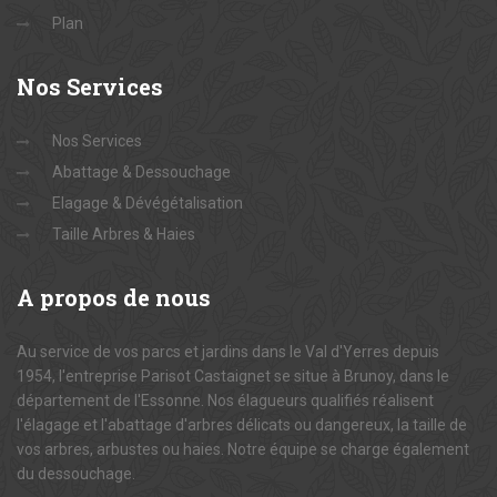
Plan
Nos
Services
Nos Services
Abattage & Dessouchage
Elagage & Dévégétalisation
Taille Arbres & Haies
A
propos de nous
Au service de vos parcs et jardins dans le Val d'Yerres depuis
1954, l'entreprise Parisot Castaignet se situe à Brunoy, dans le
département de l'Essonne. Nos élagueurs qualifiés réalisent
l'élagage et l'abattage d'arbres délicats ou dangereux, la taille de
vos arbres, arbustes ou haies. Notre équipe se charge également
du dessouchage.