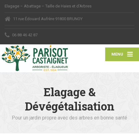
Elagage – Abattage – Taille de Haies et d'Arbres
11 rue Édouard Aufrère 91800 BRUNOY
06 88 46 42 87
MENU
Elagage &
Dévégétalisation
Pour un jardin propre avec des arbres en bonne santé