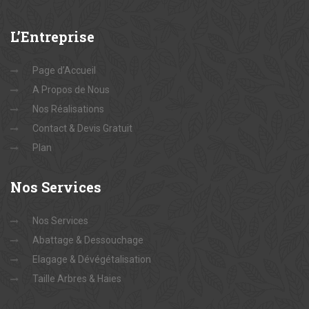
L’Entreprise
Page d’Accueil
A Propos de Nous
Nos Réalisations
Contact & Devis Gratuit
Plan
Nos
Services
Nos Services
Abattage & Dessouchage
Elagage & Dévégétalisation
Taille Arbres & Haies