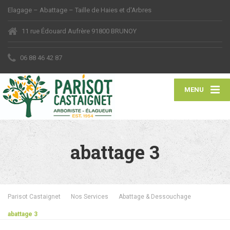
Elagage – Abattage – Taille de Haies et d'Arbres
11 rue Édouard Aufrère 91800 BRUNOY
06 88 46 42 87
MENU
abattage 3
Parisot Castaignet
Nos Services
Abattage & Dessouchage
abattage 3