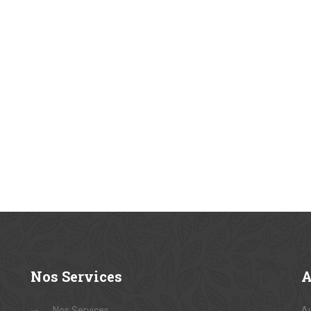
Nos
Services
Nos Services
Au