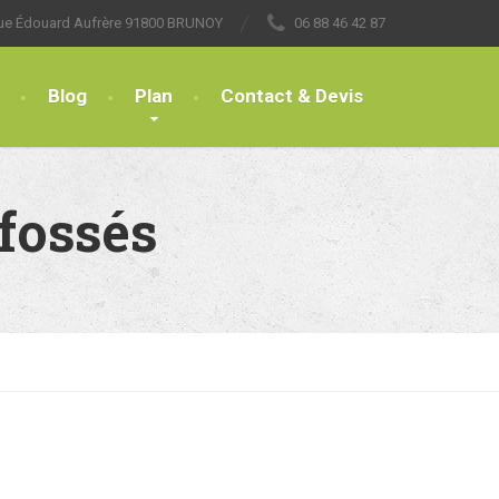
rue Édouard Aufrère 91800 BRUNOY
06 88 46 42 87
Blog
Plan
Contact & Devis
fossés