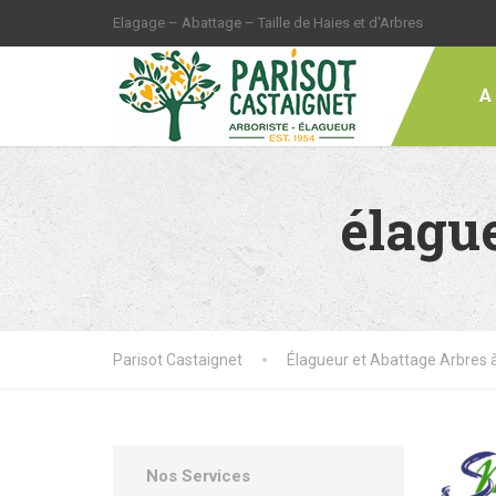
Elagage – Abattage – Taille de Haies et d'Arbres
A
élagu
Parisot Castaignet
Élagueur et Abattage Arbres 
Nos Services