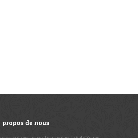
A
propos de nous
 service de vos parcs et jardins dans le Val d'Yerres