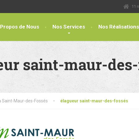
11 
 Propos de Nous
Nos Services
Nos Réalisations
eur saint-maur-des-
à Saint-Maur-des-Fossés
élagueur saint-maur-des-fossés