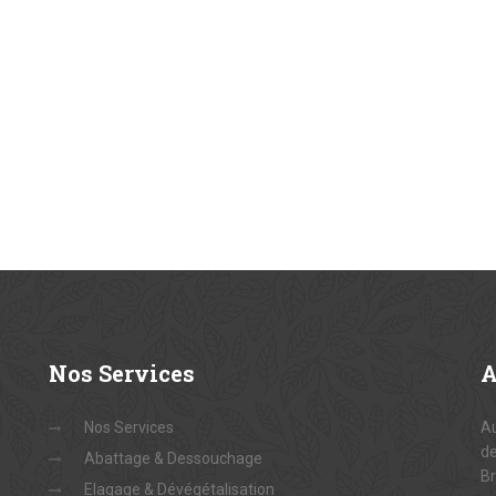
Nos
Services
Nos Services
Au
de
Abattage & Dessouchage
Br
Elagage & Dévégétalisation