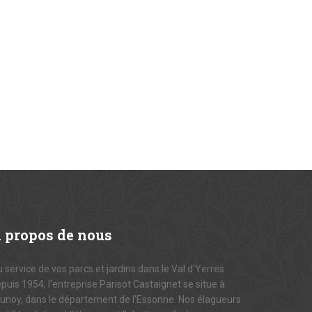
A
propos de nous
 service de vos parcs et jardins dans le Val d'Yerres
puis 1954, l'entreprise Parisot Castaignet se situe à
unoy, dans le département de l'Essonne. Nos élagueurs