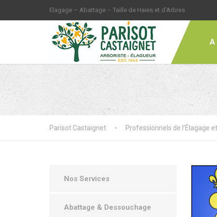
Elagage – Abattage – Taille de Haies et d'Arbres
A
Parisot Castaignet
Professionnels de l’Élagage et
Nos Services
Abattage & Dessouchage