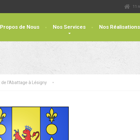
11 
 Propos de Nous
Nos Services
Nos Réalisations
 de l’Abattage à Lésigny