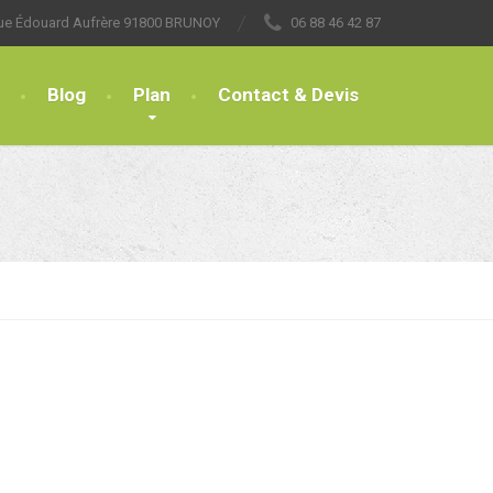
rue Édouard Aufrère 91800 BRUNOY
06 88 46 42 87
Blog
Plan
Contact & Devis