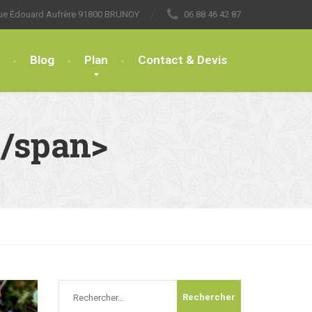
rue Édouard Aufrère 91800 BRUNOY
06 88 46 42 87
Blog
Plan
Contact & Devis
</span>