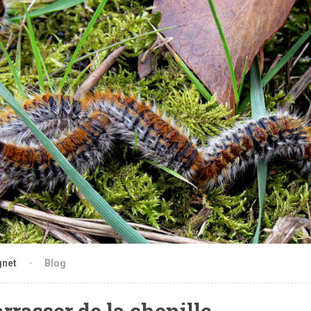
gnet
Blog
rasser de la chenille