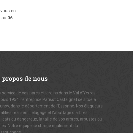
 vous en
 au
06
A
propos de nous
 service de vos parcs et jardins dans le Val d'Yerres
puis 1954, l'entreprise Parisot Castaignet se situe à
unoy, dans le département de l'Essonne. Nos élagueurs
alifiés réalisent l'élagage et l'abattage d'arbres
licats ou dangereux, la taille de vos arbres, arbustes ou
ies. Notre équipe se charge également du
essouchage.