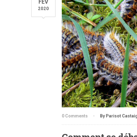
FÉV
2020
0 Comments
By Parisot Castai
Comment se débar