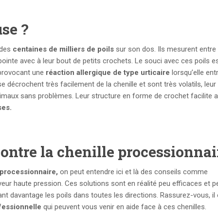
use ?
 des
centaines de milliers de poils
sur son dos. Ils mesurent entre 
ointe avec à leur bout de petits crochets. Le souci avec ces poils est
e provocant une
réaction allergique de type urticaire
lorsqu’elle ent
 se décrochent très facilement de la chenille et sont très volatils, leur
maux sans problèmes. Leur structure en forme de crochet facilite ai
ses.
ontre la chenille processionnai
 processionnaire,
on peut entendre ici et là des conseils comme
yeur haute pression. Ces solutions sont en réalité peu efficaces et 
t davantage les poils dans toutes les directions. Rassurez-vous, il 
ofessionnelle
qui peuvent vous venir en aide face à ces chenilles.