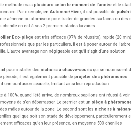
seule méthode mais
plusieurs selon le moment de l’année
et le sta
ionnaire. Par exemple,
en Automne/Hiver
, il est possible de
pulvér
 voie aérienne ou atomiseur pour traiter de grandes surfaces ou des
a chenille en est à ses 2 premiers stades larvaires.
ollier Eco-piège
est très efficace (97% de réussite), rapide (20 min)
professionnels que par les particuliers, il est à poser autour de l’arbr
ille. L’autre avantage non négligeable est qu’il s’agit d’une solution
ait pour installer des
nichoirs à chauve-souris
qui se nourrissent 
tte période, il est également possible de
projeter des phéromones
t une confusion sexuelle, limitant ainsi leur reproduction.
e à 100%, quand l’été arrive, de nombreux papillons ont réussi à voir 
 moyens de s’en débarrasser. Le premier est un
piège à phéromon
ié des mâles autour de la zone. Le second sont les
nichoirs à mésan
enilles quel que soit son stade de développement, particulièrement e
tellement efficaces qu’en leur présence, en moyenne 500 chenilles