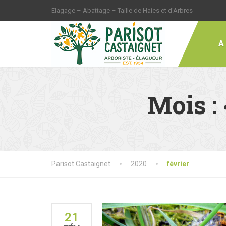
Elagage – Abattage – Taille de Haies et d'Arbres
A
Mois :
Parisot Castaignet
2020
février
21