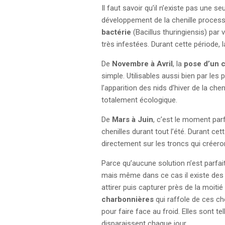
Il faut savoir qu’il n’existe pas une 
développement de la chenille process
bactérie
(Bacillus thuringiensis) par
très infestées. Durant cette période, l
De
Novembre à Avril
, la
pose d’un c
simple. Utilisables aussi bien par les 
l’apparition des nids d’hiver de la chen
totalement écologique.
De
Mars à Juin
, c’est le moment parf
chenilles durant tout l’été. Durant ce
directement sur les troncs qui créeron
Parce qu’aucune solution n’est parfait
mais même dans ce cas il existe des
attirer puis capturer près de la moit
charbonnières
qui raffole de ces ch
pour faire face au froid. Elles sont 
disparaissent chaque jour.