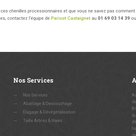
 ces chenilles processionnaires et que vous ne savez pas comment
es, contactez l’équipe de
Parisot Castaignet
au
01 69 03 14 39
ou
Nos
Services
Nos Services
Au
de
Abattage & Dessouchage
Br
Elagage & Dévégétalisation
qu
Taille Arbres & Haies
dé
ha
d