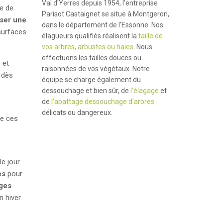
Val d'Yerres depuis 1954, l'entreprise
de de
Parisot Castaignet se situe à Montgeron,
iser une
dans le département de l'Essonne. Nos
 surfaces
élagueurs qualifiés réalisent la
taille de
vos arbres, arbustes ou haies
. Nous
effectuons les tailles douces ou
 et
raisonnées de vos végétaux. Notre
e dès
équipe se charge également du
dessouchage et bien sûr, de
l'élagage
et
de
l'abattage dessouchage d'arbres
délicats ou dangereux.
de ces
le jour
es
pour
ges
n hiver