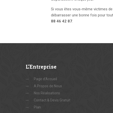
Si vous êtes vous-même victimes de
débarrasser une bonne fois pour tout
88 46 42 87
.
L’Entreprise
Page d’Accueil
A Propos de Nous
Nos Réalisations
Contact & Devis Gratuit
Plan