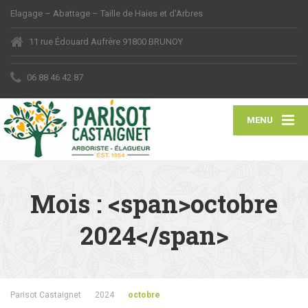
Elagage – Abattage – Taille de Haies et d'Arbres
11 rue Édouard Aufrère 91800 BRUNOY
06 88 46 42 87
MENU
Mois : <span>octobre
2024</span>
Parisot Castaignet
2024
octobre