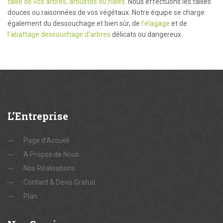
taille de vos arbres, arbustes ou haies
. Nous effectuons les tailles
douces ou raisonnées de vos végétaux. Notre équipe se charge
également du dessouchage et bien sûr, de
l'élagage
et de
l'abattage dessouchage d'arbres
délicats ou dangereux.
L’Entreprise
Page d’Accueil
A Propos de Nous
Nos Réalisations
Contact & Devis Gratuit
Plan