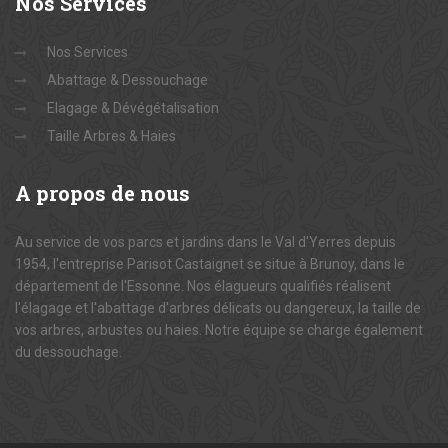
Nos
Services
Nos Services
Abattage & Dessouchage
Elagage & Dévégétalisation
Taille Arbres & Haies
A
propos de nous
Au service de vos parcs et jardins dans le Val d'Yerres depuis
1954, l'entreprise Parisot Castaignet se situe à Brunoy, dans le
département de l'Essonne. Nos élagueurs qualifiés réalisent
l'élagage et l'abattage d'arbres délicats ou dangereux, la taille de
vos arbres, arbustes ou haies. Notre équipe se charge également
du dessouchage.