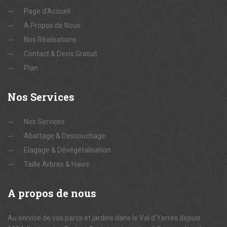
Page d’Accueil
A Propos de Nous
Nos Réalisations
Contact & Devis Gratuit
Plan
Nos
Services
Nos Services
Abattage & Dessouchage
Elagage & Dévégétalisation
Taille Arbres & Haies
A
propos de nous
Au service de vos parcs et jardins dans le Val d'Yerres depuis