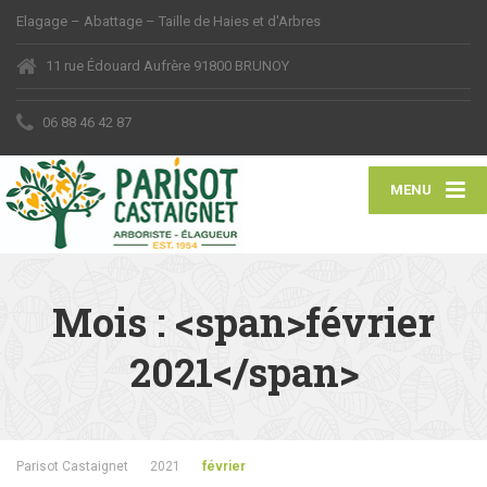
Elagage – Abattage – Taille de Haies et d'Arbres
11 rue Édouard Aufrère 91800 BRUNOY
06 88 46 42 87
MENU
Mois : <span>février
2021</span>
Parisot Castaignet
2021
février