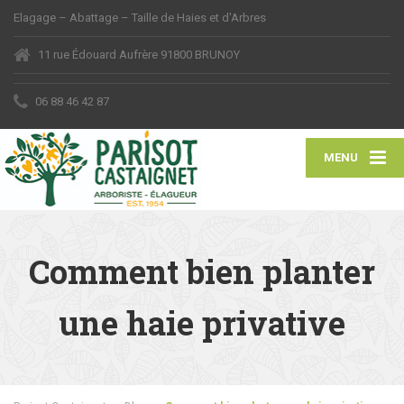
Elagage – Abattage – Taille de Haies et d'Arbres
11 rue Édouard Aufrère 91800 BRUNOY
06 88 46 42 87
MENU
Comment bien planter
une haie privative