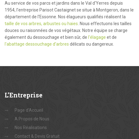
Au service de vos parcs et jardins dans le Val d'Yerres depuis
1954, l'entreprise Parisot Castaignet se situe à Montgeron, dans le
département de l'Essonne. Nos élagueurs qualifiés réalisent la
taille de vos arbres, arbustes ou haies
. Nous effectuons les tailles
douces ou raisonnées de vos végétaux. Notre équipe se charge
également du dessouchage et bien sûr, de
l'élagage
et de
l'abattage dessouchage d'arbres
délicats ou dangereux.
L’Entreprise
Page d’Accueil
A Propos de Nous
Nos Réalisations
Contact & Devis Gratuit