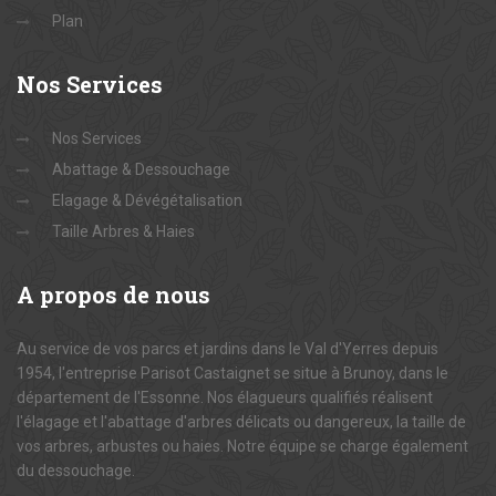
Plan
Nos
Services
Nos Services
Abattage & Dessouchage
Elagage & Dévégétalisation
Taille Arbres & Haies
A
propos de nous
Au service de vos parcs et jardins dans le Val d'Yerres depuis
1954, l'entreprise Parisot Castaignet se situe à Brunoy, dans le
département de l'Essonne. Nos élagueurs qualifiés réalisent
l'élagage et l'abattage d'arbres délicats ou dangereux, la taille de
vos arbres, arbustes ou haies. Notre équipe se charge également
du dessouchage.