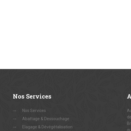
Nos
Services
Nos Services
Au
de
Abattage & Dessouchage
Br
Elagage & Dévégétalisation
qu