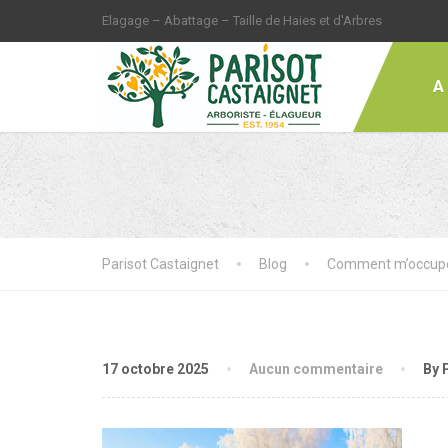
Elagage – Abattage – Taille de Haies et d'Arbres
A
Parisot Castaignet
Blog
Comment m’occuper
17 octobre 2025
Aucun commentaire
By 