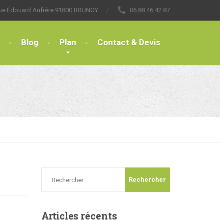
rue Édouard Aufrère 91800 BRUNOY
06 88 46 42 87
Blog
Plan
Contact & Devis
Articles
récents