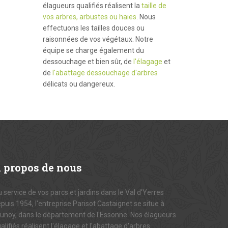
élagueurs qualifiés réalisent la
taille de
vos arbres, arbustes ou haies
. Nous
effectuons les tailles douces ou
raisonnées de vos végétaux. Notre
équipe se charge également du
dessouchage et bien sûr, de
l'élagage
et
de
l'abattage dessouchage d'arbres
délicats ou dangereux.
A
propos de nous
 service de vos parcs et jardins dans le Val d'Yerres
puis 1954, l'entreprise Parisot Castaignet se situe à
unoy, dans le département de l'Essonne. Nos élagueurs
alifiés réalisent l'élagage et l'abattage d'arbres