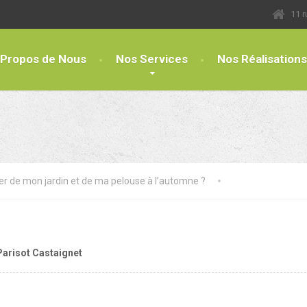
11 
 Propos de Nous
Nos Services
Nos Réalisations
 de mon jardin et de ma pelouse à l’automne ?
Parisot Castaignet