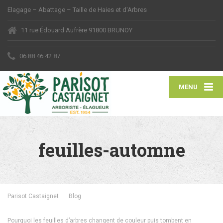
Elagage – Abattage – Taille de Haies et d'Arbres
11 rue Édouard Aufrère 91800 BRUNOY
06 88 46 42 87
MENU
feuilles-automne
Parisot Castaignet
Blog
Pourquoi les feuilles d’arbres changent de couleur puis tombent en