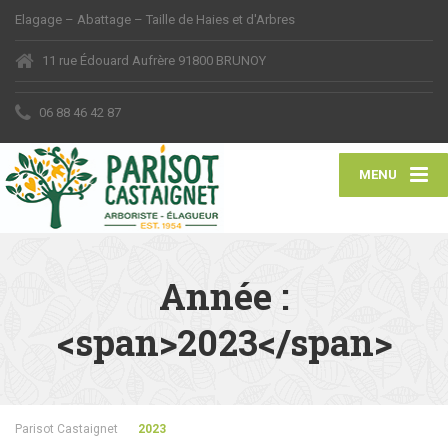
Elagage – Abattage – Taille de Haies et d'Arbres
11 rue Édouard Aufrère 91800 BRUNOY
06 88 46 42 87
MENU
Année :
<span>2023</span>
Parisot Castaignet
2023